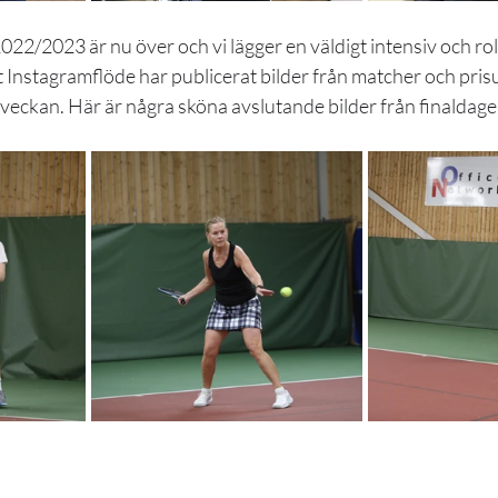
2/2023 är nu över och vi lägger en väldigt intensiv och rol
 Instagramflöde har publicerat bilder från matcher och prisut
eckan. Här är några sköna avslutande bilder från finaldage