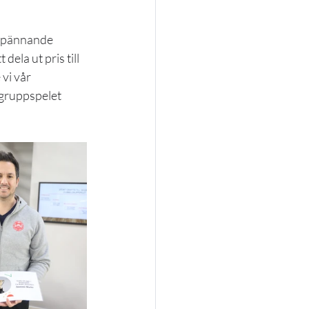
 spännande 
la ut pris till 
vi vår 
gruppspelet 