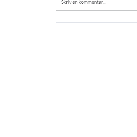
Skriv en kommentar...
Några rader från sportchefen
augusti 2026
KONTAKTA OSS
Tel.
08 - 646 12 11
Lotta Svärds gränd 22
129 55 Hägersten
info@miktennis.se