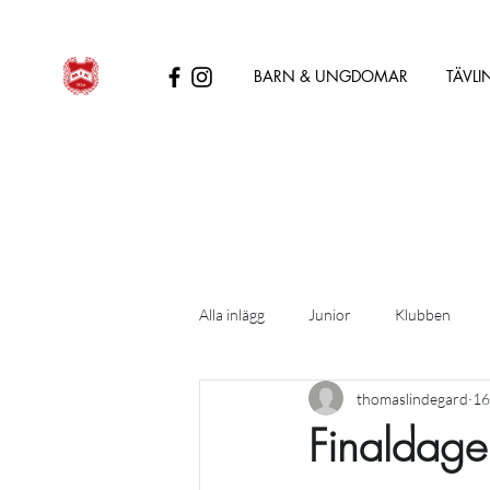
BARN & UNGDOMAR
TÄVLI
Alla inlägg
Junior
Klubben
thomaslindegard
16
Finaldage