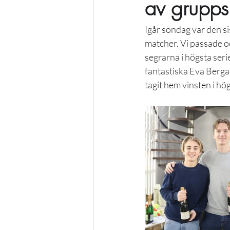
av grupps
Igår söndag var den 
matcher. Vi passade oc
segrarna i högsta ser
fantastiska Eva Berg
tagit hem vinsten i hö