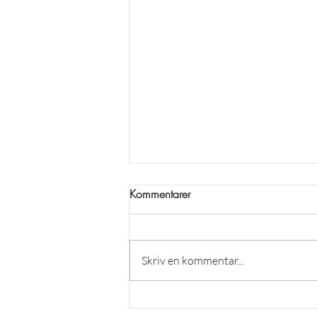
Kommentarer
Skriv en kommentar...
Några rader från sportchefen