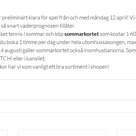
r preliminärt klara för spel från och med måndag 12 april! V
så snart väderprognosen tillåter. 
cket tennis i sommar och köp 
sommarkortet
 som kostar 1 60
 du boka 1 timme per dag under hela utomhussäsongen, max 
-14 augusti gäller sommarkortet också inomhusbanorna. Som
CHi eller i kansliet. 
r har vi som vanligt ett bra sortiment i shopen!