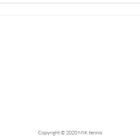
Somm
Sugen på tennis men saknar
motståndare? Vi har lösningen!
Copyright © 2020 MIK tennis