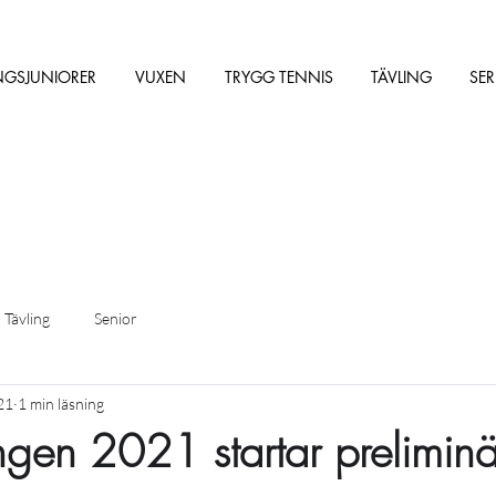
NGSJUNIORER
VUXEN
TRYGG TENNIS
TÄVLING
SER
Tävling
Senior
21
1 min läsning
gen 2021 startar preliminä