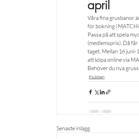
april
Våra fina grusbanor ä
för bokning i MATCHi 
Passa på att spela my
(medlemspris). Då får
taget. Mellan 16 juni
att köpa online via MAT
Behöver du nya grussko
Klubben
Senaste inlägg