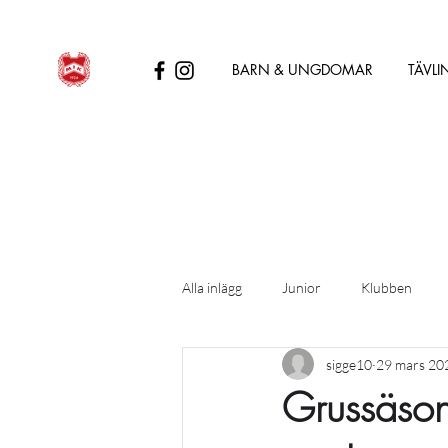
BARN & UNGDOMAR
TÄVLI
Alla inlägg
Junior
Klubben
sigge10
29 mars 20
Grussäson