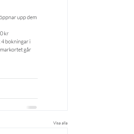
i öppnar upp dem 
0 kr 
4 bokningar i 
markortet går 
Visa alla