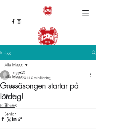
Inlägg
Alla inlägg
sigge10
Alla inlägg
9 apr. 2014
0 min läsning
Grussäsongen startar på
Junior
lördag!
Klubben
Tävling
Klubben
Senior