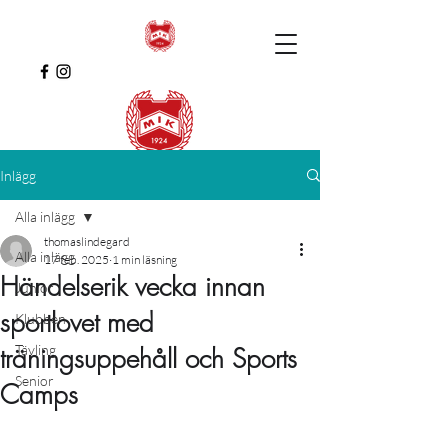
Inlägg
Alla inlägg
thomaslindegard
Alla inlägg
17 feb. 2025
1 min läsning
Händelserik vecka innan
Junior
sportlovet med
Klubben
Tävling
träningsuppehåll och Sports
Senior
Camps