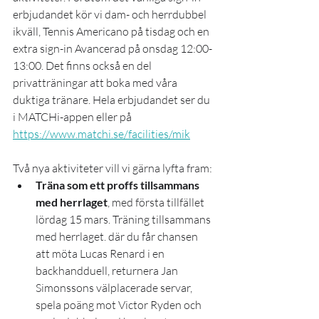
erbjudandet kör vi dam- och herrdubbel 
ikväll, Tennis Americano på tisdag och en 
extra sign-in Avancerad på onsdag 12:00-
13:00. Det finns också en del 
privatträningar att boka med våra 
duktiga tränare. Hela erbjudandet ser du 
i MATCHi-appen eller på 
https://www.matchi.se/facilities/mik
Två nya aktiviteter vill vi gärna lyfta fram:
Träna som ett proffs tillsammans 
med herrlaget
, med första tillfället 
lördag 15 mars. Träning tillsammans 
med herrlaget. där du får chansen 
att möta Lucas Renard i en 
backhandduell, returnera Jan 
Simonssons välplacerade servar, 
spela poäng mot Victor Ryden och 