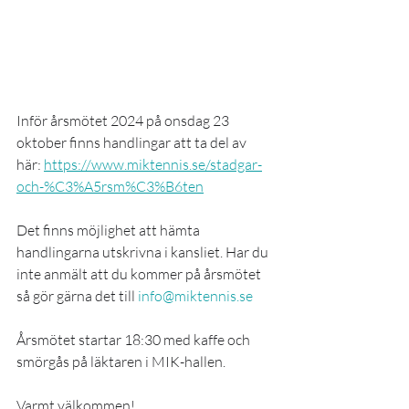
Inför årsmötet 2024 på onsdag 23 
oktober finns handlingar att ta del av 
här: 
https://www.miktennis.se/stadgar-
och-%C3%A5rsm%C3%B6ten
Det finns möjlighet att hämta 
handlingarna utskrivna i kansliet. Har du 
inte anmält att du kommer på årsmötet 
så gör gärna det till 
info@miktennis.se
Årsmötet startar 18:30 med kaffe och 
smörgås på läktaren i MIK-hallen.
Varmt välkommen!