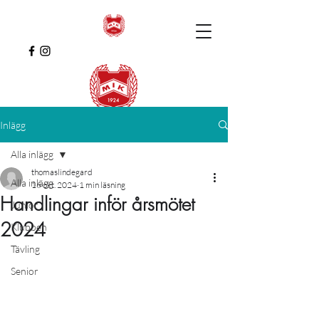
Inlägg
Alla inlägg
thomaslindegard
Alla inlägg
16 okt. 2024
1 min läsning
Handlingar inför årsmötet
Junior
2024
Klubben
Tävling
Senior