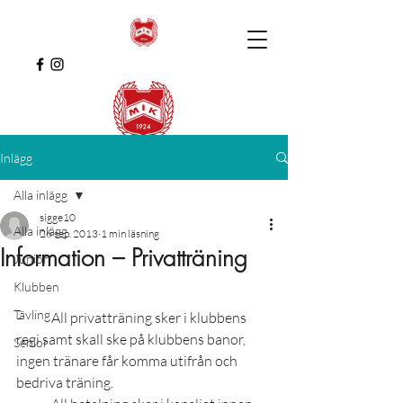
Inlägg
Alla inlägg
sigge10
Alla inlägg
26 sep. 2013
1 min läsning
Information – Privatträning
Junior
Klubben
Tävling
–          All privatträning sker i klubbens 
regi samt skall ske på klubbens banor, 
Senior
ingen tränare får komma utifrån och 
bedriva träning.