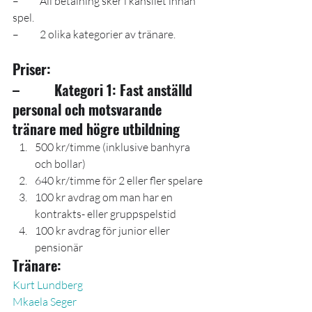
–          All betalning sker i kansliet innan 
spel.
–          2 olika kategorier av tränare.
Priser:
–          Kategori 1: Fast anställd 
personal och motsvarande 
tränare med högre utbildning
500 kr/timme (inklusive banhyra 
och bollar)
640 kr/timme för 2 eller fler spelare
100 kr avdrag om man har en 
kontrakts- eller gruppspelstid
100 kr avdrag för junior eller 
pensionär
Tränare:
Kurt Lundberg
Mkaela Seger