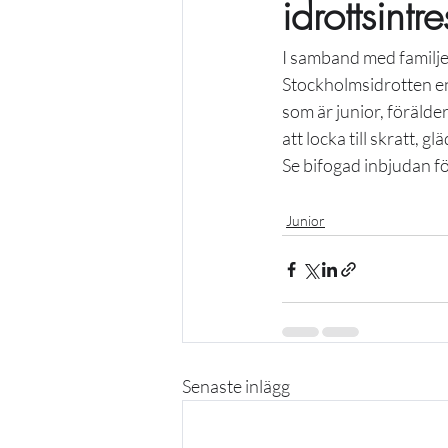
idrottsin
I samband med familj
Stockholmsidrotten en 
som är junior, förälde
att locka till skratt, g
Se bifogad inbjudan f
Junior
Senaste inlägg