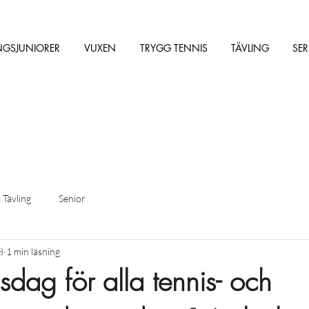
NGSJUNIORER
VUXEN
TRYGG TENNIS
TÄVLING
SER
Tävling
Senior
8
1 min läsning
nsdag för alla tennis- och