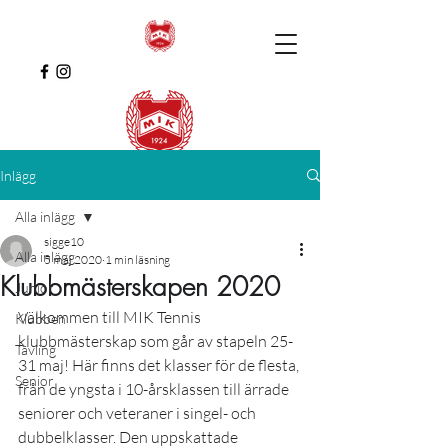
Inlägg
Alla inlägg
sigge10
Alla inlägg
5 maj 2020
1 min läsning
Klubbmästerskapen 2020
Junior
Välkommen till MIK Tennis 
Klubben
klubbmästerskap som går av stapeln 25-
Tävling
31 maj! Här finns det klasser för de flesta, 
Senior
från de yngsta i 10-årsklassen till ärrade 
seniorer och veteraner i singel- och 
dubbelklasser. Den uppskattade 