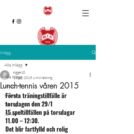
Inlägg
Alla inlägg
sigge10
Alla inlägg
13 jan. 2015
1 min läsning
Lunch-tennis våren 2015
Junior
Första träningstillfälle är 
Klubben
torsdagen den 29/1
Tävling
15 speltillfällen på torsdagar 
Senior
11.00 – 12:30.
Det blir fartfylld och rolig 