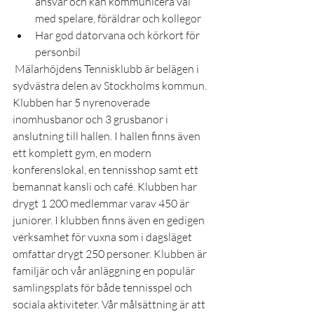
ansvar och kan kommunicera väl 
med spelare, föräldrar och kollegor
Har god datorvana och körkort för 
personbil
 Mälarhöjdens Tennisklubb är belägen i 
sydvästra delen av Stockholms kommun. 
Klubben har 5 nyrenoverade 
inomhusbanor och 3 grusbanor i 
anslutning till hallen. I hallen finns även 
ett komplett gym, en modern 
konferenslokal, en tennisshop samt ett 
bemannat kansli och café. Klubben har 
drygt 1 200 medlemmar varav 450 är 
juniorer. I klubben finns även en gedigen 
verksamhet för vuxna som i dagsläget 
omfattar drygt 250 personer. Klubben är 
familjär och vår anläggning en populär 
samlingsplats för både tennisspel och 
sociala aktiviteter. Vår målsättning är att 