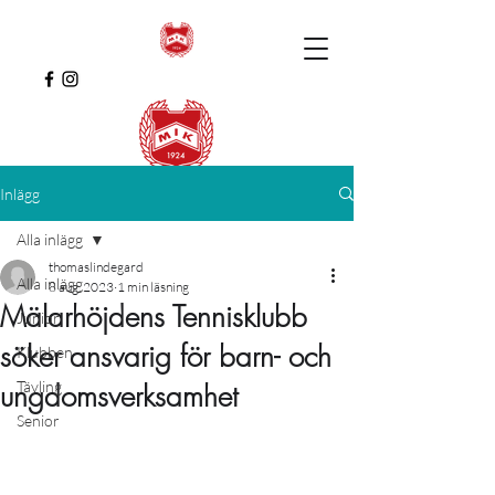
Inlägg
Alla inlägg
thomaslindegard
Alla inlägg
8 aug. 2023
1 min läsning
Mälarhöjdens Tennisklubb
Junior
söker ansvarig för barn- och
Klubben
Tävling
ungdomsverksamhet
Senior