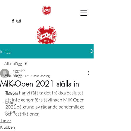
Inlägg
Alla inlägg
sigge10
Alla inlägg
1 feb. 2021
1 min läsning
MIK Open 2021 ställs in
Junior
Tyvärr har vi fått ta det tråkiga beslutet 
Klubben
att inte genomföra tävlingen MIK Open 
Tävling
2021 på grund av rådande pandemiläge 
Senior
och restriktioner.
Junior
Klubben