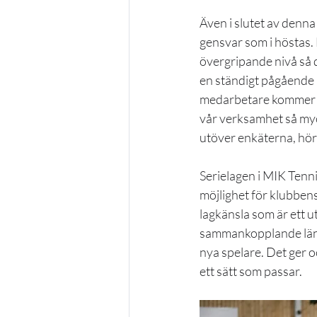
Även i slutet av denna
gensvar som i höstas. 
övergripande nivå så d
en ständigt pågående p
medarbetare kommer att
vår verksamhet så myck
utöver enkäterna, hör
Serielagen i MIK Tenni
möjlighet för klubben
lagkänsla som är ett u
sammankopplande länk m
nya spelare. Det ger o
ett sätt som passar. 