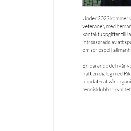
Under 2023 kommer vi at
veteraner, med herrar
kontaktuppgifter till l
intresserade av att spe
om seriespel i allmän
En bärande del i vår ve
haft en dialog med Ri
uppdaterat vår organis
tennisklubbar kvalitets