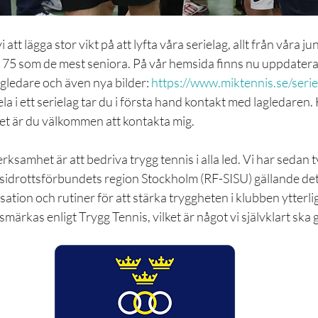
t lägga stor vikt på att lyfta våra serielag, allt från våra juni
 75 som de mest seniora. På vår hemsida finns nu uppdatera
agledare och även nya bilder: 
https://www.miktennis.se/serie
la i ett serielag tar du i första hand kontakt med lagledaren.
het är du välkommen att kontakta mig.
rksamhet är att bedriva trygg tennis i alla led. Vi har sedan tv
ksidrottsförbundets region Stockholm (RF-SISU) gällande det
ation och rutiner för att stärka tryggheten i klubben ytterli
märkas enligt Trygg Tennis, vilket är något vi självklart ska g