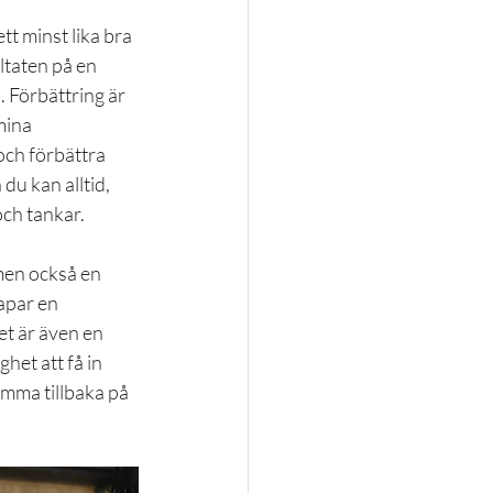
t minst lika bra 
ltaten på en 
. Förbättring är 
mina 
och förbättra 
du kan alltid, 
ch tankar. 
men också en 
apar en 
et är även en 
et att få in 
omma tillbaka på 