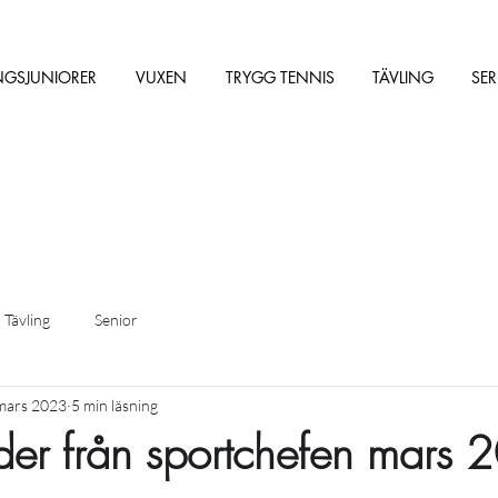
NGSJUNIORER
VUXEN
TRYGG TENNIS
TÄVLING
SER
Tävling
Senior
mars 2023
5 min läsning
er från sportchefen mars 