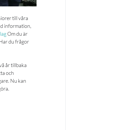
orer till våra 
d information, 
lag
 Om du är 
 Har du frågor 
å år tillbaka 
ta och 
gare. Nu kan 
öra. 