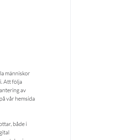
lla människor 
 Att följa 
antering av 
 på vår hemsida 
tar, både i 
ital 