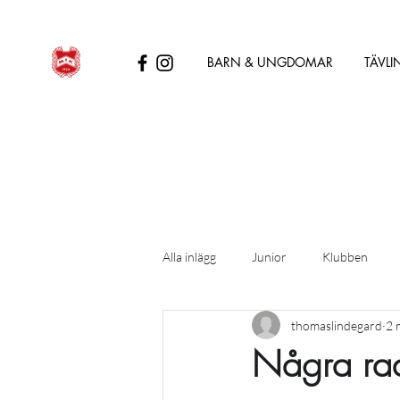
BARN & UNGDOMAR
TÄVLI
Alla inlägg
Junior
Klubben
thomaslindegard
2 
Några rad