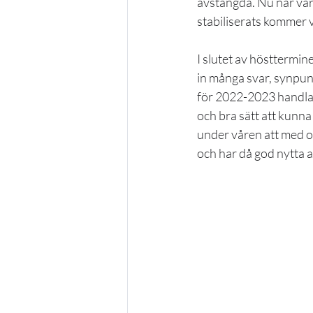
avstängda. Nu när vår
stabiliserats kommer vi
I slutet av hösttermine
in många svar, synpun
för 2022-2023 handlar
och bra sätt att kunn
under våren att med ol
och har då god nytta 