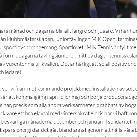
mars månad och dagarna blir allt längre och ljusare. Vi har h
 från klubbmästerskapen, juniortävlingen MIK Open, terminss
 sportlovsarrangemang. Sportlovet i MIK Tennis är fyllt med
på förmiddagarna tävlingsjuniorer, mitt på dagen tennisskola
v vuxentennis till kvällen. Det är härligt att se all positiv ene
ch ledare!
r ser vi fram mot kommande projekt med installation av solc
är att komma igång i april eller maj och börja producera egen 
har, precis som alla andra verksamheter, drabbats av höga 
k vare ett bra elavtal med vintersäkrat elpris har vi haft kont
besvärliga månaderna december och januari. I solidaritet me
t spara energi där det går, bland annat genom att hålla våra 