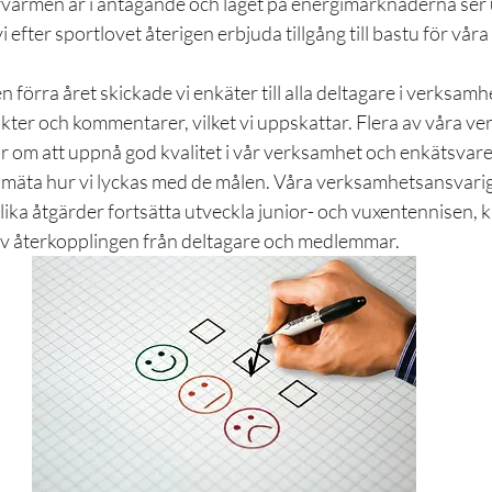
värmen är i antågande och läget på energimarknaderna ser u
 efter sportlovet återigen erbjuda tillgång till bastu för våra
n förra året skickade vi enkäter till alla deltagare i verksamhe
kter och kommentarer, vilket vi uppskattar. Flera av våra v
 om att uppnå god kvalitet i vår verksamhet och enkätsvaren 
a mäta hur vi lyckas med de målen. Våra verksamhetsansvar
ika åtgärder fortsätta utveckla junior- och vuxentennisen, 
av återkopplingen från deltagare och medlemmar. 