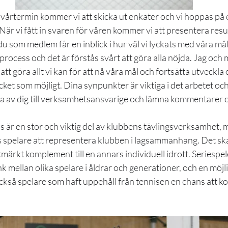
 vårtermin kommer vi att skicka ut enkäter och vi hoppas på et
När vi fått in svaren för våren kommer vi att presentera resu
u som medlem får en inblick i hur väl vi lyckats med våra mål
rocess och det är förstås svårt att göra alla nöjda. Jag och 
 göra allt vi kan för att nå våra mål och fortsätta utveckla 
et som möjligt. Dina synpunkter är viktiga i det arbetet och 
a av dig till verksamhetsansvarige och lämna kommentarer o
s är en stor och viktig del av klubbens tävlingsverksamhet, 
s spelare att representera klubben i lagsammanhang. Det sk
tmärkt komplement till en annars individuell idrott. Seriespel
ellan olika spelare i åldrar och generationer, och en möjligh
ckså spelare som haft uppehåll från tennisen en chans att k