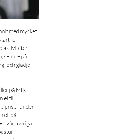
unnit med mycket 
tart för 
 aktiviteter 
n, senare på 
rgi och glädje 
eller på MIK-
el till 
elpriser under 
roll på 
d vårt övriga 
bastur 