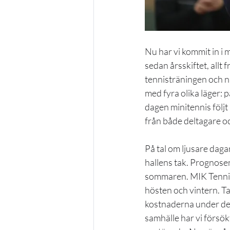
Nu har vi kommit in i 
sedan årsskiftet, allt
tennisträningen och nu
med fyra olika läger: 
dagen minitennis följt a
från både deltagare o
På tal om ljusare daga
hallens tak. Prognosen 
sommaren. MIK Tennis 
hösten och vintern. Tac
kostnaderna under de 
samhälle har vi försök