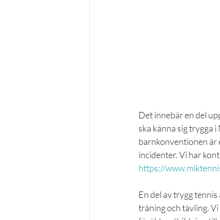
Det innebär en del upp
ska känna sig trygga i
barnkonventionen är en
incidenter. Vi har ko
https://www.miktennis
En del av trygg tenni
träning och tävling. Vi