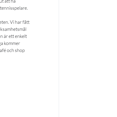
t att ha 
 tennisspelare. 
ten. Vi har fått 
erksamhetsmål 
är ett enkelt 
iga kommer 
kafé och shop 