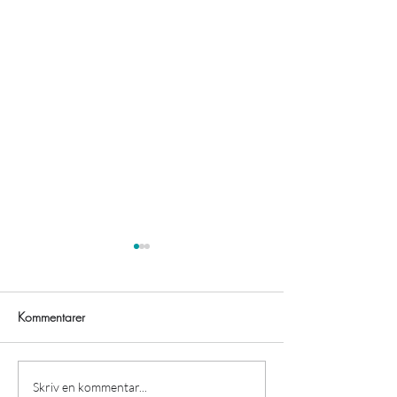
Kommentarer
Sommarperioden startar
Status på utöknin
Skriv en kommentar...