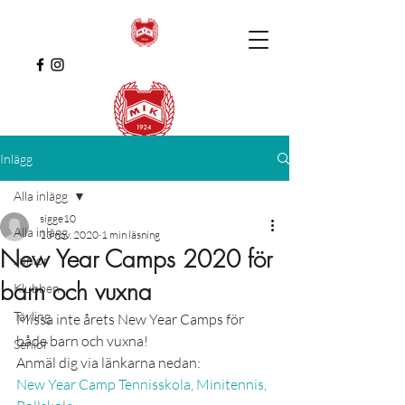
Inlägg
Alla inlägg
sigge10
Alla inlägg
13 nov. 2020
1 min läsning
New Year Camps 2020 för
Junior
barn och vuxna
Klubben
Tävling
Missa inte årets New Year Camps för 
både barn och vuxna!  
Senior
Anmäl dig via länkarna nedan: 
New Year Camp Tennisskola, Minitennis, 