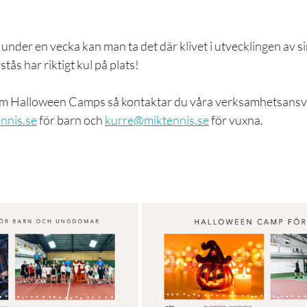
under en vecka kan man ta det där klivet i utvecklingen av sin
tås har riktigt kul på plats!
om Halloween Camps så kontaktar du våra verksamhetsansva
nnis.se
 för barn och 
kurre@miktennis.se
 för vuxna.