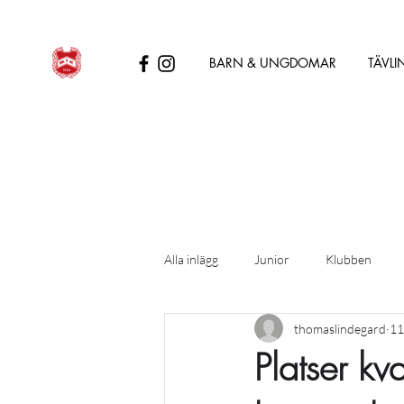
BARN & UNGDOMAR
TÄVLI
Alla inlägg
Junior
Klubben
thomaslindegard
11
Platser k