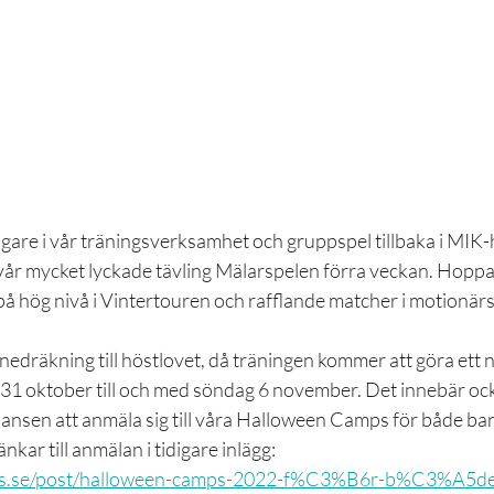
tagare i vår träningsverksamhet och gruppspel tillbaka i MIK-h
vår mycket lyckade tävling Mälarspelen förra veckan. Hoppa
på hög nivå i Vintertouren och rafflande matcher i motionär
 nedräkning till höstlovet, då träningen kommer att göra ett n
1 oktober till och med söndag 6 november. Det innebär ocks
chansen att anmäla sig till våra Halloween Camps för både ba
kar till anmälan i tidigare inlägg: 
nis.se/post/halloween-camps-2022-f%C3%B6r-b%C3%A5de