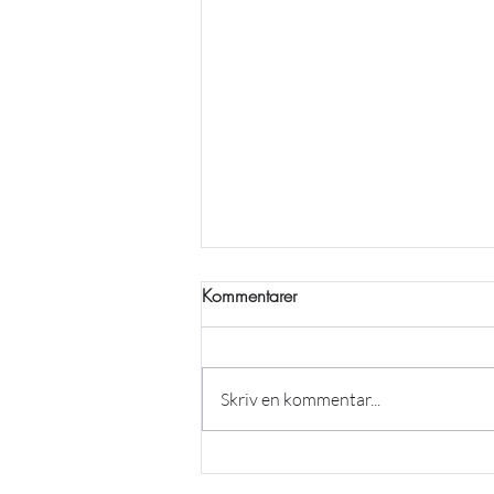
Kommentarer
Skriv en kommentar...
Några rader från sportchefen
augusti 2026