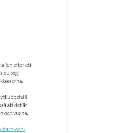
allen efter ett 
s du tog 
sklasserna.
ytt uppehåll 
å att det är 
rn och vuxna. 
-barn-och-