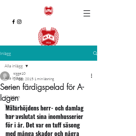
Inlägg
Alla inlägg
sigge10
Alla inlägg
27 dec. 2015
1 min läsning
Serien färdigspelad för A-
Junior
lagen
Klubben
Mälarhöjdens herr- och damlag 
Tävling
har avslutat sina inomhusserier 
Senior
för i år
. Det var en tuff säsong 
med många skador och några 