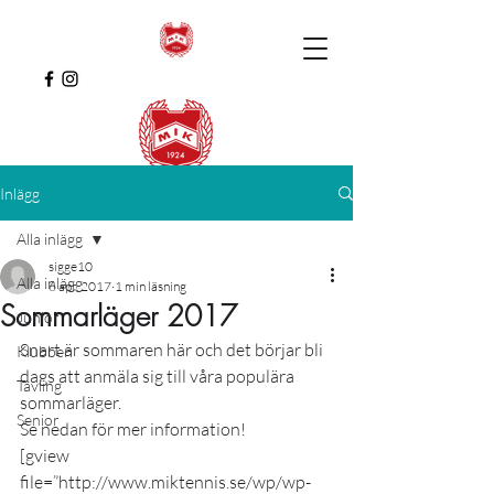
Inlägg
Alla inlägg
sigge10
Alla inlägg
6 apr. 2017
1 min läsning
Sommarläger 2017
Junior
Snart är sommaren här och det börjar bli 
Klubben
dags att anmäla sig till våra populära 
Tävling
sommarläger.
Senior
Se nedan för mer information!
[gview 
file=”http://www.miktennis.se/wp/wp-