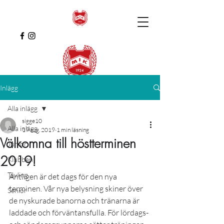
Inlägg
Alla inlägg
sigge10
Alla inlägg
19 aug. 2019
1 min läsning
Välkomna till höstterminen
Junior
2019!
Klubben
Tävling
Äntligen är det dags för den nya 
terminen. Vår nya belysning skiner över 
Senior
de nyskurade banorna och tränarna är 
laddade och förväntansfulla. För lördags- 