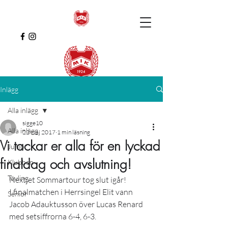
Inlägg
Alla inlägg
sigge10
Alla inlägg
22 maj 2017
1 min läsning
Vi tackar er alla för en lyckad
Junior
finaldag och avslutning!
Klubben
Tävling
Nextjet Sommartour tog slut igår!
I finalmatchen i Herrsingel Elit vann 
Senior
Jacob Adauktusson över Lucas Renard 
med setsiffrorna 6-4, 6-3.