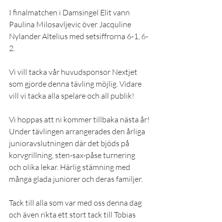
I finalmatchen i Damsingel Elit vann 
Paulina Milosavljevic över Jacquline 
Nylander Altelius med setsiffrorna 6-1, 6-
2.
Vi vill tacka vår huvudsponsor Nextjet 
som gjorde denna tävling möjlig. Vidare 
vill vi tacka alla spelare och all publik!
Vi hoppas att ni kommer tillbaka nästa år!
Under tävlingen arrangerades den årliga 
junioravslutningen där det bjöds på 
korvgrillning, sten-sax-påse turnering 
och olika lekar. Härlig stämning med 
många glada juniorer och deras familjer.
Tack till alla som var med oss denna dag 
och även rikta ett stort tack till Tobias 