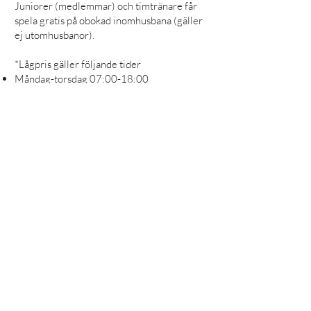
Juniorer (medlemmar) och timtränare får
spela gratis på obokad inomhusbana (gäller
ej utomhusbanor).
*Lågpris gäller följande tider
Måndag-torsdag 07:00-18:00
Fredag 07:00-21:00
Lördag 18:00-20:00
KONTAKTA OSS
Tel.
08 - 646 12 11
Lotta Svärds gränd 22
129 55 Hägersten
info@miktennis.se