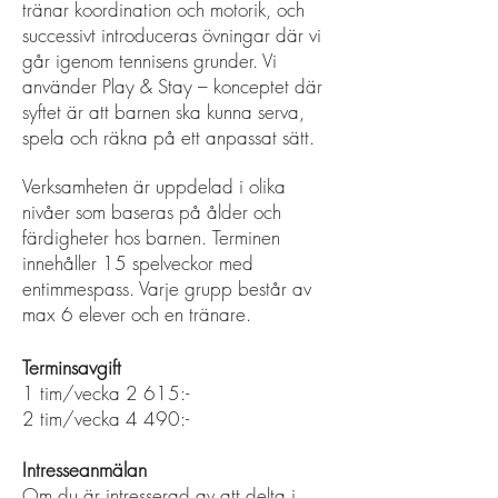
tränar
koordination och motorik, och
successivt introduceras övningar där vi
går igenom tennisens grunder.
Vi
använder Play & Stay – konceptet där
syftet är att barnen ska kunna serva,
spela och räkna på ett anpassat sätt.
Verksamheten är uppdelad i olika
nivåer som baseras på ålder och
färdigheter hos barnen.
Terminen
innehåller 15 spelveckor med
entimmespass. Varje grupp består av
max 6 elever och en tränare.
Terminsavgift
1 tim/vecka 2 615:-
2 tim/vecka 4 490:-
Intresseanmälan
Om du är intresserad av att delta i