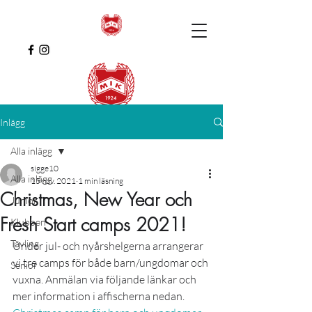
Inlägg
Alla inlägg
sigge10
Alla inlägg
15 nov. 2021
1 min läsning
Christmas, New Year och
Junior
Fresh Start camps 2021!
Klubben
Tävling
Under jul- och nyårshelgerna arrangerar 
vi tre camps för både barn/ungdomar och 
Senior
vuxna. Anmälan via följande länkar och 
mer information i affischerna nedan. 