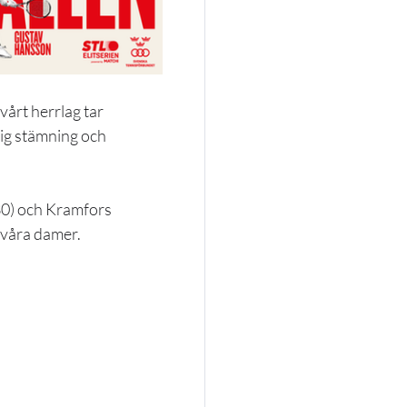
årt herrlag tar 
lig stämning och 
0) och Kramfors 
 våra damer.