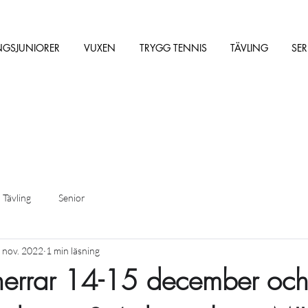
NGSJUNIORER
VUXEN
TRYGG TENNIS
TÄVLING
SER
Tävling
Senior
 nov. 2022
1 min läsning
n herrar 14-15 december oc