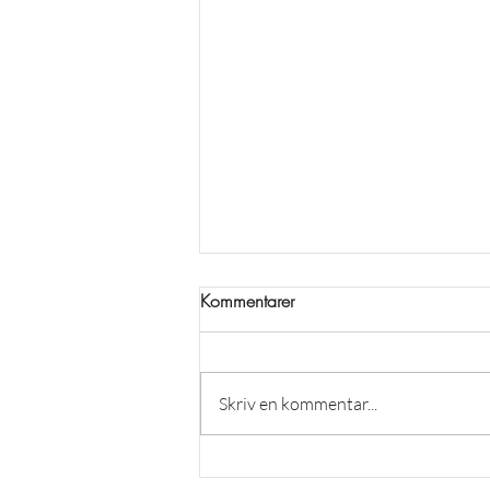
Kommentarer
Skriv en kommentar...
Sugen på tennis men saknar