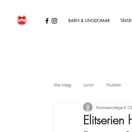
BARN & UNGDOMAR
TÄVLI
Alla inlägg
Junior
Klubben
thomaslindegard
23
Elitserie