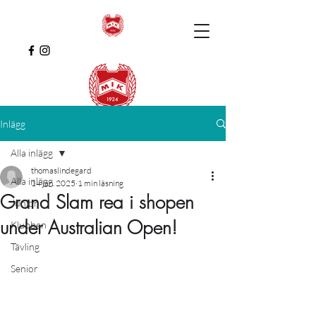
Inlägg
Alla inlägg
thomaslindegard
Alla inlägg
14 jan. 2025
1 min läsning
Grand Slam rea i shopen
Junior
under Australian Open!
Klubben
Tävling
Senior