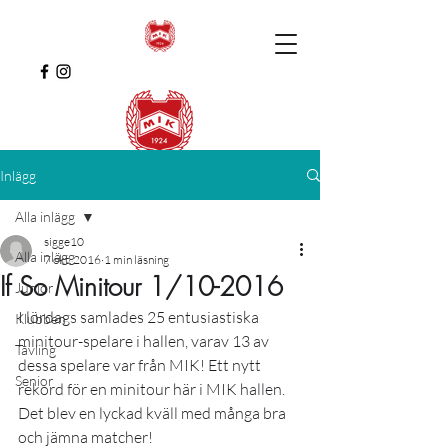
Inlägg
Alla inlägg
sigge10
Alla inlägg
7 okt. 2016
1 min läsning
If So Minitour 1/10-2016
Junior
I lördags samlades 25 entusiastiska 
Klubben
minitour-spelare i hallen, varav 13 av 
Tävling
dessa spelare var från MIK! Ett nytt 
Senior
rekord för en minitour här i MIK hallen.
Det blev en lyckad kväll med många bra 
och jämna matcher!