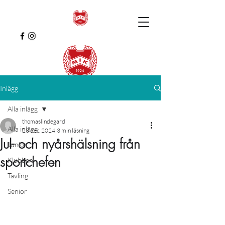
Inlägg
Alla inlägg
thomaslindegard
Alla inlägg
23 dec. 2024
3 min läsning
Jul- och nyårshälsning från
Junior
sportchefen
Klubben
Tävling
Senior