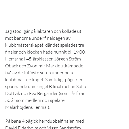
Jag stod igår på läktaren och kollade ut 
mot banorna under finaldagen av 
klubbmästerskapet, där det spelades tre 
finaler och klockan hade hunnit bli 19.00. 
Herrarna i 45-årsklassen Jörgen Ström 
Oback och Zvonimir Markic utkämpade 
två av de tuffaste seten under hela 
klubbmästerskapet. Samtidigt pågick en 
spännande damsingel B final mellan Sofia 
Doftvik och Eva Bergander (som i år firar 
50 år som medlem och spelare i 
Mälarhöjdens Tennis!). 
På bana 4 pågick herrdubbelfinalen med 
David Ejderholm och Viggo Sandström 