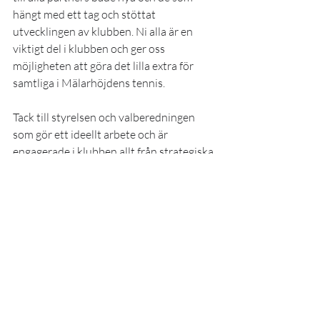
hängt med ett tag och stöttat 
utvecklingen av klubben. Ni alla är en 
viktigt del i klubben och ger oss 
möjligheten att göra det lilla extra för 
samtliga i Mälarhöjdens tennis.
Tack till styrelsen och valberedningen 
som gör ett ideellt arbete och är 
engagerade i klubben allt från strategiska 
inriktningar till att vara ett bollplank för 
oss i personalen.
Jag er fram emot ett nytt tennisår 
tillsammans med alla er 1253 
medlemmar och önskar er en GOD JUL 
och GOTT NYTT ÅR.
/Sigge