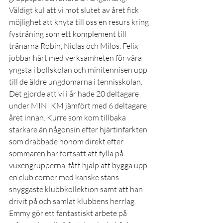
Väldigt kul att vi mot slutet av året fick 
möjlighet att knyta till oss en resurs kring 
fysträning som ett komplement till 
tränarna Robin, Niclas och Milos. Felix 
jobbar hårt med verksamheten för våra 
yngsta i bollskolan och minitennisen upp 
till de äldre ungdomarna i tennisskolan. 
Det gjorde att vi i år hade 20 deltagare 
under MINI KM jämfört med 6 deltagare 
året innan. Kurre som kom tillbaka 
starkare än någonsin efter hjärtinfarkten 
som drabbade honom direkt efter 
sommaren har fortsatt att fylla på 
vuxengrupperna, fått hjälp att bygga upp 
en club corner med kanske stans 
snyggaste klubbkollektion samt att han 
drivit på och samlat klubbens herrlag. 
Emmy gör ett fantastiskt arbete på 