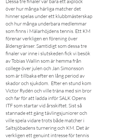
Dessa tre finaler var bara ett axplock 
över hur många härliga matcher det 
hinner spelas under ett klubbmästerskap 
och hur många underbara medlemmar 
som finns i Mälarhöjdens tennis. Ett KM 
förenar verkligen en förening över 
åldersgränser. Samtidigt som dessa tre 
finaler var inne i slutskeden fick vi besök 
av Tobias Wallin som är hemma från 
college över julen och Jan Simonsson 
som är tillbaka efter en lång period av 
skador och sjukdom.  Efter en stund kom 
Victor Rydén och ville träna med sin bror 
och far för att ladda inför SALK Opens 
ITF som startar vid årsskiftet. Sist så 
stannade ett gäng tävlingsjuniorer och 
ville spela vidare trots både matcher i 
Saltsjöbadens turnering och KM. Det är 
verkligen ett genuint intresse för tennis 