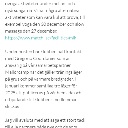
övriga aktiviteter under mellan- och 
nyårsdagarna. Vi har några alternativa 
aktiviteter som kan vara kul att prova, till 
exempel yoga den 30 december och slow 
massage den 27 december. 
https://www.matchi.se/facilities/mik
Under hösten har klubben haft kontakt 
med Gregorio Coordonier som är 
ansvarig på vår samarbetspartner 
Mallorcamp när det gäller träningsläger 
på grus och på varmare bredgrader. I 
januari kommer samtliga tre läger för 
2025 att publiceras på vår hemsida och 
erbjudande till klubbens medlemmar 
skickas.
Jag vill avsluta med att säga ett stort tack 
till alla partners både nya och de som 