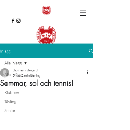
Inlägg
Alla inlägg
thomaslindegard
Alla inlägg
5 juni
2 min läsning
Sommar, sol och tennis!
Junior
Klubben
Tävling
Senior