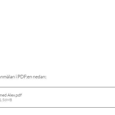
anmälan i PDF:en nedan:
med Alex
.pdf
 1.58MB