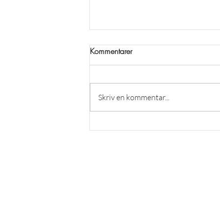
Kommentarer
Skriv en kommentar...
Några rader från sportchefen
augusti 2026
KONTAKTA OSS