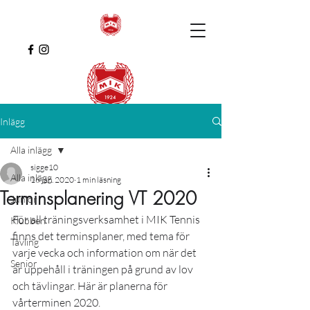
Inlägg
Alla inlägg
sigge10
Alla inlägg
16 jan. 2020
1 min läsning
Terminsplanering VT 2020
Junior
För all träningsverksamhet i MIK Tennis 
Klubben
finns det terminsplaner, med tema för 
Tävling
varje vecka och information om när det 
Senior
är uppehåll i träningen på grund av lov 
och tävlingar. Här är planerna för 
vårterminen 2020. 