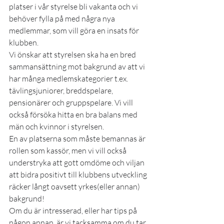
platser i vår styrelse bli vakanta och vi 
behöver fylla på med några nya 
medlemmar, som vill göra en insats för 
klubben.
Vi önskar att styrelsen ska ha en bred 
sammansättning mot bakgrund av att vi 
har många medlemskategorier t.ex. 
tävlingsjuniorer, breddspelare, 
pensionärer och gruppspelare. Vi vill 
också försöka hitta en bra balans med 
män och kvinnor i styrelsen.
En av platserna som måste bemannas är 
rollen som kassör, men vi vill också 
understryka att gott omdöme och viljan 
att bidra positivt till klubbens utveckling 
räcker långt oavsett yrkes(eller annan) 
bakgrund!
Om du är intresserad, eller har tips på 
någon annan, är vi tacksamma om du tar 