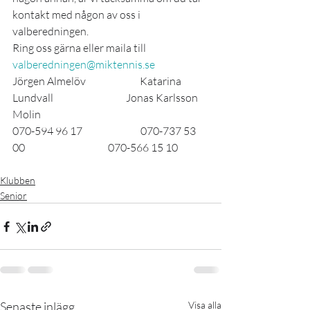
kontakt med någon av oss i 
valberedningen.
Ring oss gärna eller maila till 
valberedningen@miktennis.se
Jörgen Almelöv                          Katarina 
Lundvall                                   Jonas Karlsson 
Molin
070-594 96 17                            070-737 53 
00                                        070-566 15 10
Klubben
Senior
Senaste inlägg
Visa alla