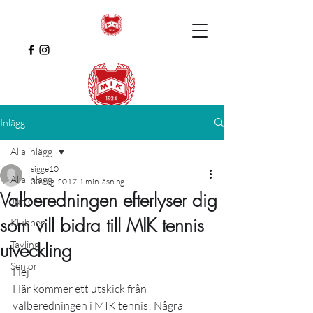
Inlägg
Alla inlägg
sigge10
Alla inlägg
30 aug. 2017
1 min läsning
Valberedningen efterlyser dig
Junior
som vill bidra till MIK tennis
Klubben
Tävling
utveckling
Senior
Hej
Här kommer ett utskick från 
valberedningen i MIK tennis! Några 