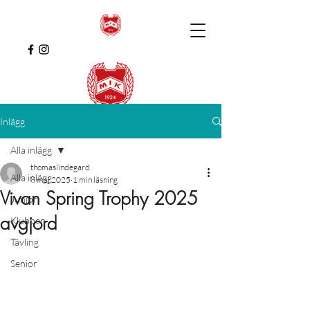
Inlägg
Alla inlägg
thomaslindegard
Alla inlägg
8 maj 2025
1 min läsning
Vivan Spring Trophy 2025
Junior
avgjord
Klubben
Tävling
Senior