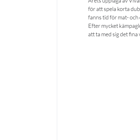
Årets upplaga av Viva
för att spela korta d
fanns tid för mat- och
Efter mycket kämpaglö
att ta med sig det fin