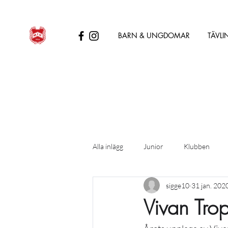
BARN & UNGDOMAR
TÄVLI
Alla inlägg
Junior
Klubben
sigge10
31 jan. 202
Vivan Tr