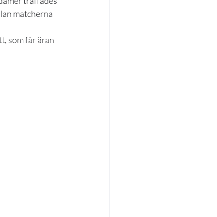
damer träffades 
llan matcherna 
, som får äran 