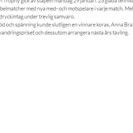
n Trophy gick av stapeln måndag 29 januari. 23 glada tennis
ubbelmatcher med nya med- och motspelare i varje match. Me
 dryckintag under trevlig samvaro. 
d och spänning kunde slutligen en vinnare koras, Anna Bratt
a vandringspriset och dessutom arrangera nästa års tävling. 