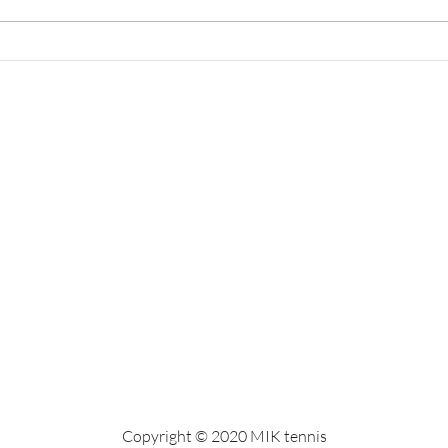
Sommarperioden startar idag!
Statu
anlä
Copyright © 2020 MIK tennis