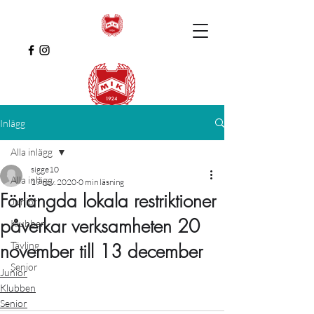
Inlägg
Alla inlägg
sigge10
Alla inlägg
19 nov. 2020
0 min läsning
Förlängda lokala restriktioner
Junior
påverkar verksamheten 20
Klubben
Tävling
november till 13 december
Senior
Junior
Klubben
Senior