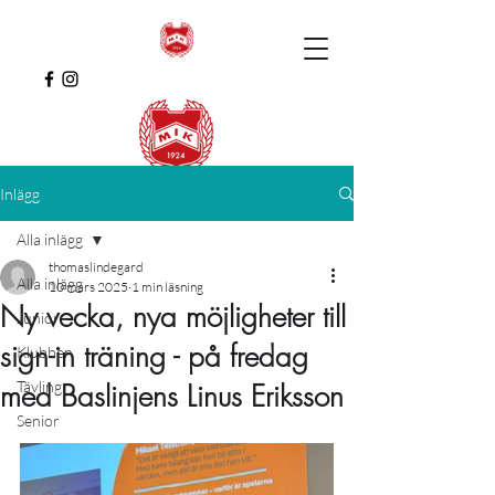
Inlägg
Alla inlägg
thomaslindegard
Alla inlägg
10 mars 2025
1 min läsning
Ny vecka, nya möjligheter till
Junior
sign-in träning - på fredag
Klubben
Tävling
med Baslinjens Linus Eriksson
Senior