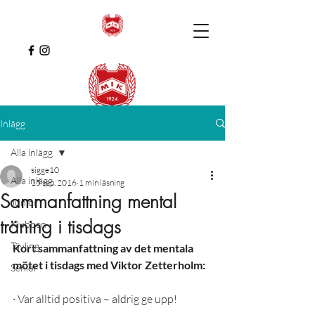
Inlägg
Alla inlägg
sigge10
Alla inlägg
15 sep. 2016
1 min läsning
Sammanfattning mental
Junior
träning i tisdags
Klubben
Tävling
Kort sammanfattning av det mentala 
mötet i tisdags med Viktor Zetterholm:
Senior
· Var alltid positiva – aldrig ge upp!